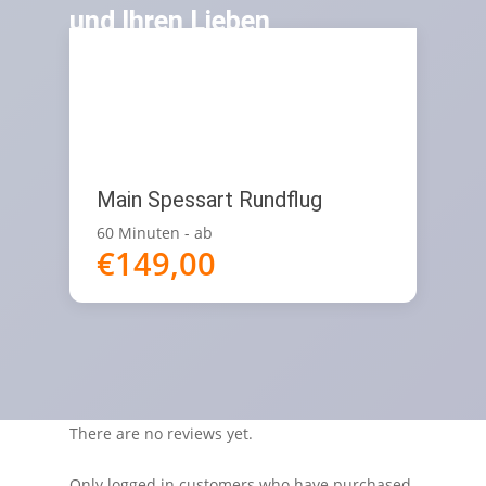
und Ihren Lieben
den Traum
vom Fliegen
Main Spessart Rundflug
60 Minuten - ab
€
149,00
There are no reviews yet.
Only logged in customers who have purchased