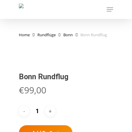
Skip
Menu
to
main
content
Home
Rundflüge
Bonn
Bonn Rundflug
Bonn Rundflug
€
99,00