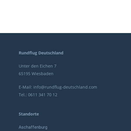
Rundflug Deutschland
Unter den Eichen 7
65195 Wiesbaden
E-Mail:
info@rundflug-deutschland.com
Tel.:
0611 341 70 12
Standorte
Aschaffenburg