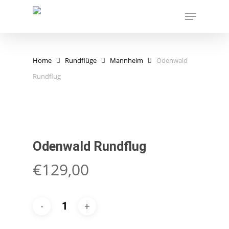
Skip
Menu
to
main
content
Home
Rundflüge
Mannheim
Odenwald
Rundflug
Odenwald Rundflug
€
129,00