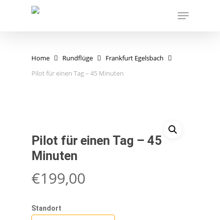
Skip
Menu
to
main
content
Home
Rundflüge
Frankfurt Egelsbach
Pilot für einen Tag – 45 Minuten
Pilot für einen Tag – 45
Minuten
€
199,00
Standort